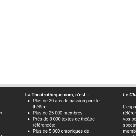
La Theatrotheque.com, c'est...
Le Cl
Plus de 20 ans de passion pour le
théâtre
L'esp
Plus de 25 000 membres
référe
n
Près de 8 000 textes de théâtre
vos pe
référencés;
specta
Plus de 5 000 chroniques de
membre