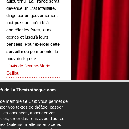
aujourd’hui. La France serait
devenue un État totalitaire,
dirigé par un gouvernement
tout-puissant, décidé à
contrôler les êtres, leurs
gestes et jusqu’à leurs
pensées. Pour exercer cette
surveillance permanente, le
pouvoir dispose...
L'avis de Jeanne-Marie
Guillou
ub
de La Theatrotheque.com
ace membre
Le Club
vous permet de
ncer vos textes de théâtre, passer
tites annonces, annoncer vos
cles, créer des liens avec d'autres
s (auteurs, metteurs en scène,