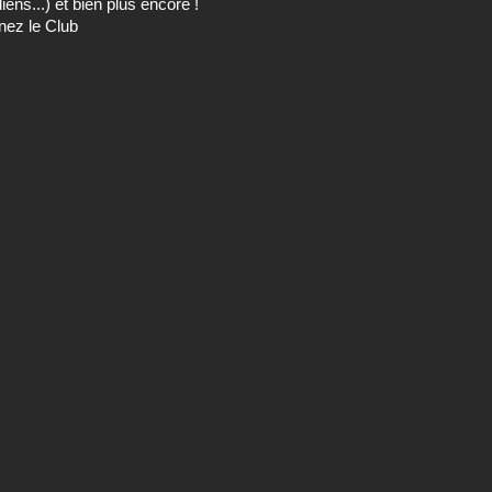
ens...) et bien plus encore !
nez le Club