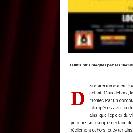
Réunis puis bloqués par les inond
ans une maison en Tour
D
enfant. Mais dehors, la
monter. Par un concour
intempéries avec un to
ainsi que l'épicier du v
pour mission supplémentaire de 
réellement dehors, et éviter ains