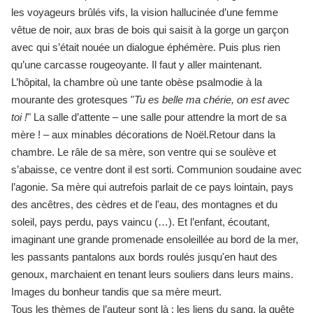
les voyageurs brûlés vifs, la vision hallucinée d’une femme
vêtue de noir, aux bras de bois qui saisit à la gorge un garçon
avec qui s’était nouée un dialogue éphémère. Puis plus rien
qu’une carcasse rougeoyante. Il faut y aller maintenant.
L’hôpital, la chambre où une tante obèse psalmodie à la
mourante des grotesques "
Tu es belle ma chérie, on est avec
toi !
" La salle d’attente – une salle pour attendre la mort de sa
mère ! – aux minables décorations de Noël.Retour dans la
chambre. Le râle de sa mère, son ventre qui se soulève et
s’abaisse, ce ventre dont il est sorti. Communion soudaine avec
l’agonie. Sa mère qui autrefois parlait de ce pays lointain, pays
des ancêtres, des cèdres et de l'eau, des montagnes et du
soleil, pays perdu, pays vaincu (…). Et l’enfant, écoutant,
imaginant une grande promenade ensoleillée au bord de la mer,
les passants pantalons aux bords roulés jusqu'en haut des
genoux, marchaient en tenant leurs souliers dans leurs mains.
Images du bonheur tandis que sa mère meurt.
Tous les thèmes de l’auteur sont là : les liens du sang, la quête