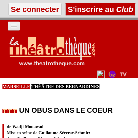
Se connecter
S'inscrire au
Club
ACCUEIL
LES TEXTES
À L'AFFICHE
MARSEILLE
THÉÂTRE DES BERNARDINES
LES ANNONCES
LE CLUB
UN OBUS DANS LE COEUR
de
Wadji Mouawad
Mise en scène de
Guillaume Séverac-Schmitz