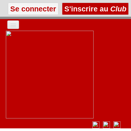
Se connecter
S'inscrire au
Club
ACCUEIL
LES TEXTES
À L'AFFICHE
LES ANNONCES
LE CLUB