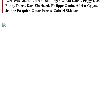
Avec
Yves Adam
,
Laurent Boulanger
,
Olivia Dalric
,
Peggy Dias
,
Fanny Duret
,
Karl Eberhard
,
Philippe Gouin
,
Adrien Gygax
,
Jeanne Pasquier
,
Omar Porras
,
Gabriel Sklenar