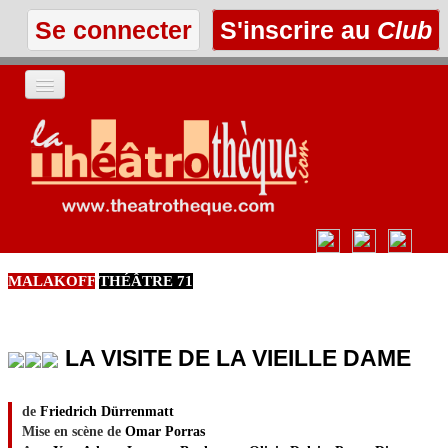
Se connecter
S'inscrire au
Club
ACCUEIL
LES TEXTES
À L'AFFICHE
MALAKOFF
THÉÂTRE 71
LES ANNONCES
LE CLUB
LA VISITE DE LA VIEILLE DAME
de
Friedrich Dürrenmatt
Mise en scène de
Omar Porras