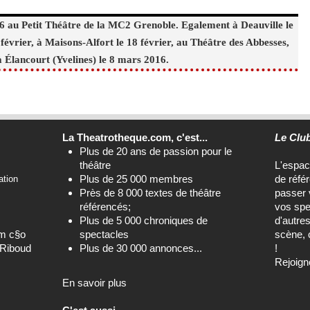
6 au Petit Théâtre de la MC2 Grenoble. Egalement à Deauville le
5 février, à Maisons-Alfort le 18 février, au Théâtre des Abbesses,
à Élancourt (Yvelines) le 8 mars 2016.
La Theatrotheque.com, c'est...
Le Clu
Plus de 20 ans de passion pour le
théâtre
L'espa
Plus de 25 000 membres
de réfé
ation
Près de 8 000 textes de théâtre
passer 
référencés;
vos spe
Plus de 5 000 chroniques de
d'autre
om c§o
spectacles
scène, 
-Riboud
Plus de 30 000 annonces...
!
Rejoign
En savoir plus