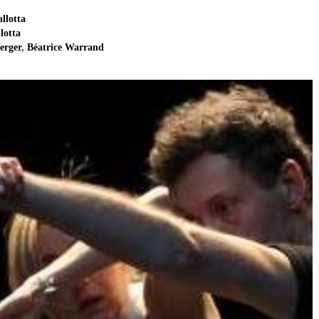
llotta
lotta
erger
,
Béatrice Warrand