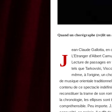
Quand un chorégraphe (re)lit un
ean-Claude Gallotta, en d
J
L’Etranger d’Albert Camus 
Lecture de passages en vo
tels que Tarkovski, Visco
même, à l’origine, un cho
de musique orientale traditionnel
contenu de ce spectacle indéfini
reconstituer la trame de son ro
la chronologie, les ellipses sont
compréhensible. Peu importe. J.