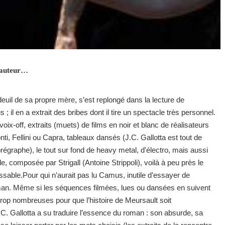
 auteur…
euil de sa propre mère, s’est replongé dans la lecture de
; il en a extrait des bribes dont il tire un spectacle très personnel.
ix-off, extraits (muets) de films en noir et blanc de réalisateurs
nti, Fellini ou Capra, tableaux dansés (J.C. Gallotta est tout de
régraphe), le tout sur fond de heavy metal, d'électro, mais aussi
le, composée par Strigall (Antoine Strippoli), voilà à peu près le
ssable.Pour qui n’aurait pas lu Camus, inutile d’essayer de
man. Même si les séquences filmées, lues ou dansées en suivent
 trop nombreuses pour que l’histoire de Meursault soit
C. Gallotta a su traduire l’essence du roman : son absurde, sa