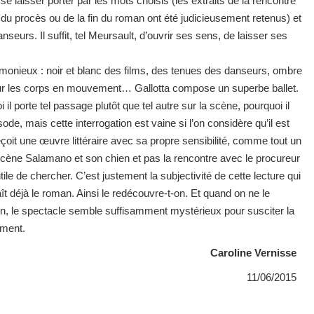
e se laisser porter par les mots choisis (les extraits de la rencontre
 du procès ou de la fin du roman ont été judicieusement retenus) et
eurs. Il suffit, tel Meursault, d’ouvrir ses sens, de laisser ses
monieux : noir et blanc des films, des tenues des danseurs, ombre
 sur les corps en mouvement… Gallotta compose un superbe ballet.
 porte tel passage plutôt que tel autre sur la scène, pourquoi il
sode, mais cette interrogation est vaine si l’on considère qu’il est
reçoit une œuvre littéraire avec sa propre sensibilité, comme tout un
cène Salamano et son chien et pas la rencontre avec le procureur
ile de chercher. C’est justement la subjectivité de cette lecture qui
t déjà le roman. Ainsi le redécouvre-t-on. Et quand on ne le
en, le spectacle semble suffisamment mystérieux pour susciter la
tement.
Caroline Vernisse
11/06/2015