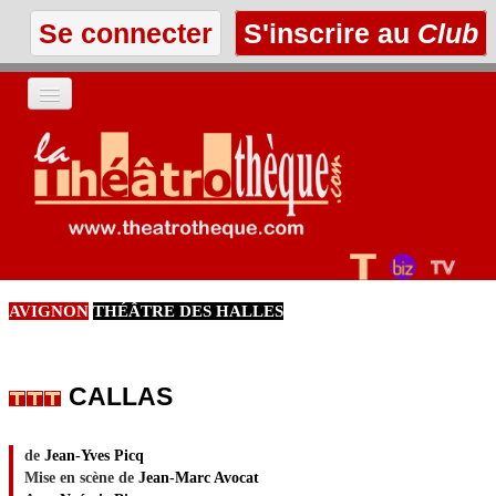
Se connecter
S'inscrire au
Club
ACCUEIL
LES TEXTES
À L'AFFICHE
AVIGNON
THÉÂTRE DES HALLES
LES ANNONCES
LE CLUB
CALLAS
de
Jean-Yves Picq
Mise en scène de
Jean-Marc Avocat