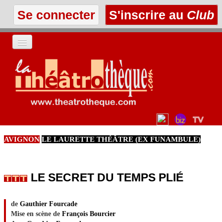
Se connecter
S'inscrire au
Club
ACCUEIL
LES TEXTES
À L'AFFICHE
AVIGNON
LE LAURETTE THÉÂTRE (EX FUNAMBULE)
LES ANNONCES
LE CLUB
LE SECRET DU TEMPS PLIÉ
de
Gauthier Fourcade
Mise en scène de
François Bourcier