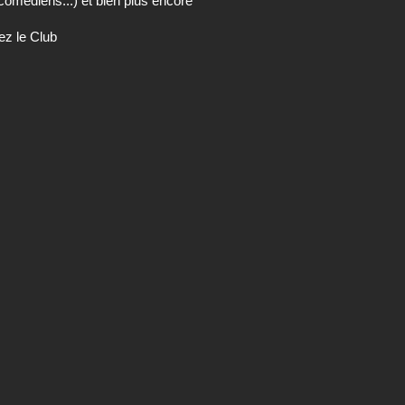
comédiens...) et bien plus encore
ez le Club