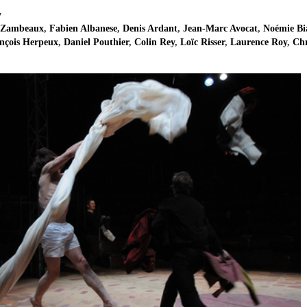
y
 Zambeaux
,
Fabien Albanese
,
Denis Ardant
,
Jean-Marc Avocat
,
Noémie Bi
nçois Herpeux
,
Daniel Pouthier
,
Colin Rey
,
Loïc Risser
,
Laurence Roy
,
Chr