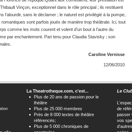
bault Vinçon, exceptionnel dans le rôle principal ; ils restituent
 l’alourdir, sans le déclamer ; le naturel est privilégié à la pompe,
s romantiques sont parfois joués de manière trop théâtrale. Ici, tout
rps comme les mots courent et volent d’un bout à l’autre du
e par enchantement. Pari tenu pour Claudia Stavisky ; son
nales.
Caroline Vernisse
12/06/2010
La Theatrotheque.com, c'est...
Le Clu
Plus de 20 ans de passion pour le
théâtre
L'espa
Plus de 25 000 membres
de réfé
ation
Près de 8 000 textes de théâtre
passer 
référencés;
vos spe
Plus de 5 000 chroniques de
d'autre