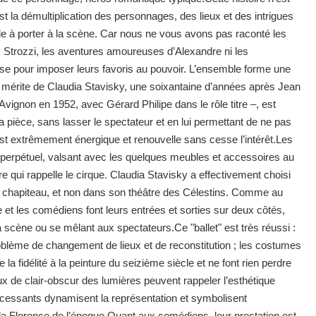
est la démultiplication des personnages, des lieux et des intrigues
cile à porter à la scène. Car nous ne vous avons pas raconté les
ux Strozzi, les aventures amoureuses d’Alexandre ni les
 pour imposer leurs favoris au pouvoir. L’ensemble forme une
 mérite de Claudia Stavisky, une soixantaine d’années après Jean
n Avignon en 1952, avec Gérard Philipe dans le rôle titre –, est
 la pièce, sans lasser le spectateur et en lui permettant de ne pas
est extrêmement énergique et renouvelle sans cesse l’intérêt.Les
rpétuel, valsant avec les quelques meubles et accessoires au
re qui rappelle le cirque. Claudia Stavisky a effectivement choisi
 chapiteau, et non dans son théâtre des Célestins. Comme au
e et les comédiens font leurs entrées et sorties sur deux côtés,
a scène ou se mêlant aux spectateurs.Ce "ballet" est très réussi :
roblème de changement de lieux et de reconstitution ; les costumes
la fidélité à la peinture du seizième siècle et ne font rien perdre
jeux de clair-obscur des lumières peuvent rappeler l’esthétique
cessants dynamisent la représentation et symbolisent
la Florence de l’époque.Quant aux comédiens, leur prestation est