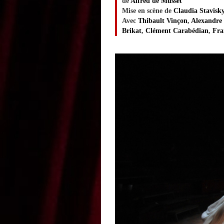
de
Alfred de Musset
Mise en scène de
Claudia Stavisk
Avec
Thibault Vinçon
,
Alexandre
Brikat
,
Clément Carabédian
,
Fra