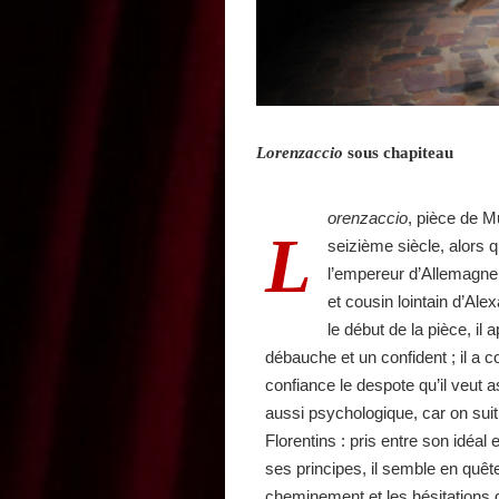
Lorenzaccio
sous chapiteau
orenzaccio
, pièce de M
L
seizième siècle, alors q
l’empereur d’Allemagne
et cousin lointain d’Ale
le début de la pièce, i
débauche et un confident ; il a 
confiance le despote qu’il veut 
aussi psychologique, car on sui
Florentins : pris entre son idéal 
ses principes, il semble en quête
cheminement et les hésitations 