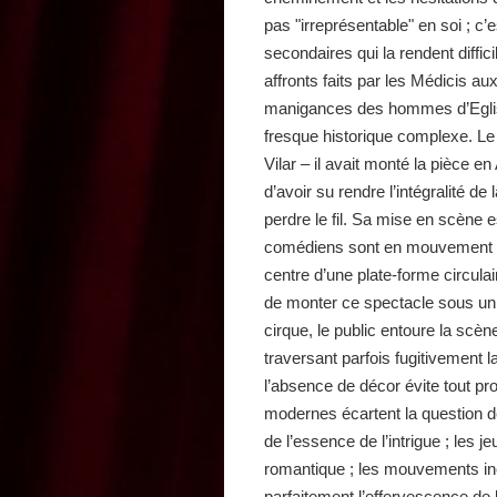
pas "irreprésentable" en soi ; c’
secondaires qui la rendent diffi
affronts faits par les Médicis a
manigances des hommes d’Eglise
fresque historique complexe. Le
Vilar – il avait monté la pièce e
d’avoir su rendre l’intégralité de
perdre le fil. Sa mise en scène 
comédiens sont en mouvement pe
centre d’une plate-forme circulai
de monter ce spectacle sous un
cirque, le public entoure la scèn
traversant parfois fugitivement l
l’absence de décor évite tout p
modernes écartent la question de 
de l’essence de l’intrigue ; les 
romantique ; les mouvements in
parfaitement l’effervescence de 