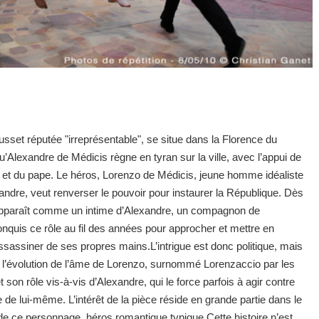
usset réputée "irreprésentable", se situe dans la Florence du
u’Alexandre de Médicis règne en tyran sur la ville, avec l’appui de
 et du pape. Le héros, Lorenzo de Médicis, jeune homme idéaliste
xandre, veut renverser le pouvoir pour instaurer la République. Dès
l apparaît comme un intime d’Alexandre, un compagnon de
conquis ce rôle au fil des années pour approcher et mettre en
assassiner de ses propres mains.L’intrigue est donc politique, mais
t l’évolution de l’âme de Lorenzo, surnommé Lorenzaccio par les
et son rôle vis-à-vis d’Alexandre, qui le force parfois à agir contre
 de lui-même. L’intérêt de la pièce réside en grande partie dans le
de ce personnage, héros romantique typique.Cette histoire n’est