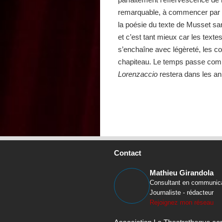
remarquable, à commencer par Thi
la poésie du texte de Musset sans
et c’est tant mieux car les texte
s’enchaîne avec légèreté, les co
chapiteau. Le temps passe comm
Lorenzaccio
restera dans les an
Contact
Mathieu Girandola
Consultant en communic
Journaliste - rédacteur
Rejoignez mon réseau