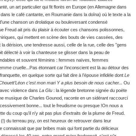
anté, un art particulier qui fit florès en Europe (en Allemagne dans
 dans le café cantante, en Roumanie dans la doîna) où le texte a la
s d’une chanson un drolatique ou bouleversant condensé
e Freud ait pris du plaisir à écouter ces chansons polissonnes,
niriques, qui mettent en scène des bouts de vies cassées, des
la dérision, une tendresse aussi, celle de la rue, celle des "gens
it délecté à voir la chanteuse se glisser dans la peau de
dables et souvent féminins : femmes naïves, femmes
mme cruelle...Pas étonnant car l’inconscient est là au détour des
ranquette, en quelque sorte qui fait dire à l’épouse infidèle dont
Le
Chouett’Léon c’est mon mari Y a plus besoin de nous cacher...
Ou
e avec violence dans
La Glu
: la légende bretonne signée du poète
une musique de Charles Gounod, raconte en un sidérant raccourci
excessivement bonne... tout le freudisme ou presque !On nous a
tte du coup qu’il n’y ait pas plus d’extraits de la plume de Freud.
(!) du terreau psy, on est heureux de retrouver dans leur
e connaissait que par bribes mais qui font partie du délicieux
a dépassé les 40 ans, notre grand-mère fredonnait, c’est sûr,