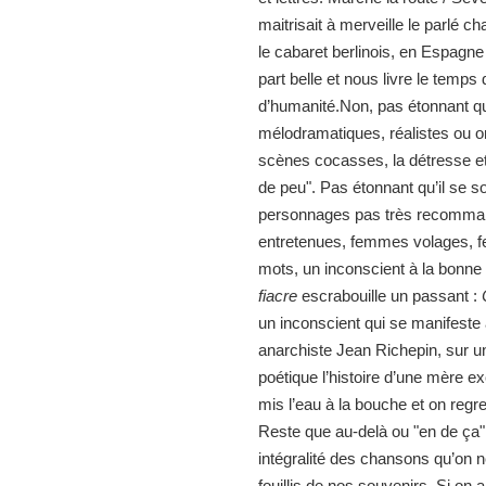
maitrisait à merveille le parlé ch
le cabaret berlinois, en Espagne
part belle et nous livre le temp
d’humanité.Non, pas étonnant qu
mélodramatiques, réalistes ou o
scènes cocasses, la détresse et 
de peu". Pas étonnant qu’il se so
personnages pas très recomman
entretenues, femmes volages, fe
mots, un inconscient à la bonne f
fiacre
escrabouille un passant :
un inconscient qui se manifest
anarchiste Jean Richepin, sur 
poétique l’histoire d’une mère 
mis l’eau à la bouche et on regre
Reste que au-delà ou "en de ça" 
intégralité des chansons qu’on n
fouillis de nos souvenirs. Si on 