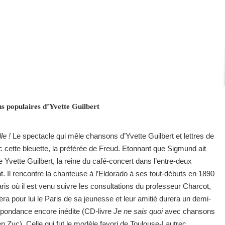
s populaires d’Yvette Guilbert
le !
Le spectacle qui mêle chansons d’Yvette Guilbert et lettres de
ette bleuette, la préférée de Freud. Etonnant que Sigmund ait
 Yvette Guilbert, la reine du café-concert dans l’entre-deux
. Il rencontre la chanteuse à l’Eldorado à ses tout-débuts en 1890
ris où il est venu suivre les consultations du professeur Charcot,
tera pour lui le Paris de sa jeunesse et leur amitié durera un demi-
spondance encore inédite (CD-livre
Je ne sais quoi
avec chansons
en Zyc). Celle qui fut le modèle favori de Toulouse-Lautrec