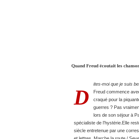
Quand Freud écoutait les chanson
ites-moi que je suis bel
D
Freud commence avec c
craqué pour la piquante
guerres ? Pas vraiment
lors de son séjour à Pa
spécialiste de l’hystérie.Elle res
siècle entretenue par une corre
et lettres. Marche la route / Sev