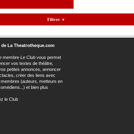
Filtrer
▼
b
de La Theatrotheque.com
ce membre
Le Club
vous permet
encer vos textes de théâtre,
vos petites annonces, annoncer
tacles, créer des liens avec
s membres (auteurs, metteurs en
omédiens...) et bien plus
ez le Club