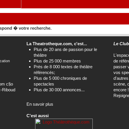
spond � votre recherche.
La Theatrotheque.com, c'est...
Le Clu
Plus de 20 ans de passion pour le
théâtre
L'espa
Plus de 25 000 membres
de référ
cation
Près de 8 000 textes de théâtre
passer 
référencés;
vos spec
Plus de 5 000 chroniques de
d'autre
com c§o
spectacles
scène, c
c-Riboud
Plus de 30 000 annonces...
encore !
Rejoign
En savoir plus
C'est aussi