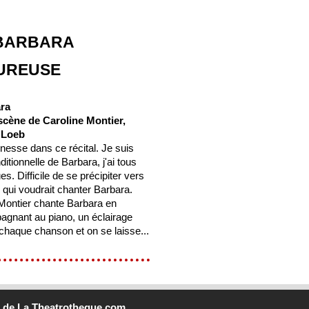
BARBARA
UREUSE
ara
scène de Caroline Montier,
 Loeb
finesse dans ce récital. Je suis
ditionnelle de Barbara, j'ai tous
s. Difficile de se précipiter vers
 qui voudrait chanter Barbara.
Montier chante Barbara en
agnant au piano, un éclairage
chaque chanson et on se laisse...
b
de La Theatrotheque.com