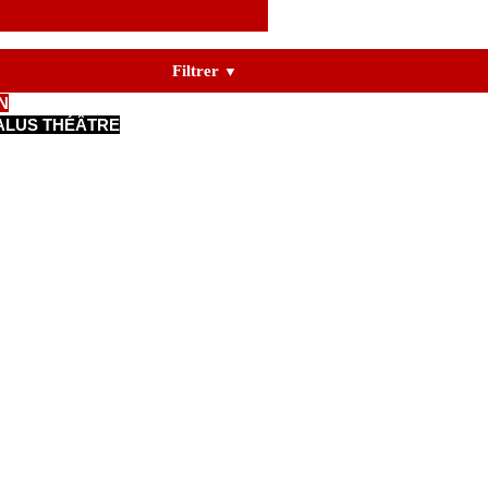
Filtrer
▼
N
ALUS THÉÂTRE