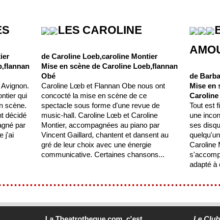
ES
LES CAROLINE
AMO
ier
de Caroline Loeb,caroline Montier
b,flannan
Mise en scène de Caroline Loeb,flannan
Obé
de Barb
 Avignon.
Caroline Lœb et Flannan Obe nous ont
Mise en 
ntier qui
concocté la mise en scène de ce
Caroline
n scène.
spectacle sous forme d'une revue de
Tout est 
t décidé
music-hall. Caroline Lœb et Caroline
une incon
agné par
Montier, accompagnées au piano par
ses disque
 j'ai
Vincent Gaillard, chantent et dansent au
quelqu'un
gré de leur choix avec une énergie
Caroline 
communicative. Certaines chansons...
s'accomp
adapté à 
La Theatrotheque.com, c'est...
Le Clu