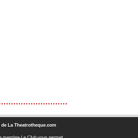
b
de La Theatrotheque.com
ce membre
Le Club
vous permet