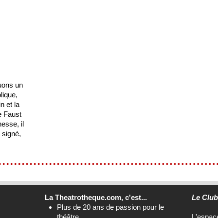
uons un
lique,
n et la
e Faust
esse, il
 signé,
La Theatrotheque.com, c'est...
Le Clu
Plus de 20 ans de passion pour le
théâtre
L'espa