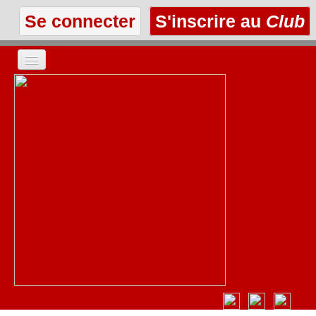
Se connecter
S'inscrire au
Club
ACCUEIL
LES TEXTES
À L'AFFICHE
LES ANNONCES
LE CLUB