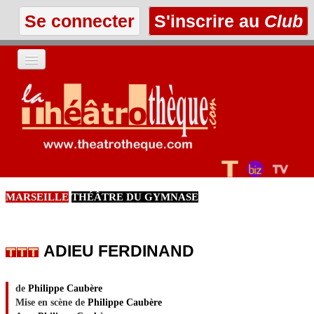
Se connecter
S'inscrire au
Club
ACCUEIL
LES TEXTES
À L'AFFICHE
MARSEILLE
THÉÂTRE DU GYMNASE
LES ANNONCES
LE CLUB
ADIEU FERDINAND
de
Philippe Caubère
Mise en scène de
Philippe Caubère