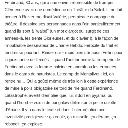
Ferdinand, 30 ans, qui a une envie irrépressible de tromper
Clémence avec une comédienne du Théâtre du Soleil. Il me fait
penser à Reiser me disait Valérie, perspicace compagne de
théâtre. Il dessine ses personnages dans l’air, particulièrement
quand ils sont à "walpé" (un mot d’argot qui surgit de ces
années-là, les trente Glorieuses, et du clavier !), à la façon de
l’inoubliable dessinateur de Charlie Hebdo. Férocité du trait et
tendresse pourtant. Reiser oui – mais bien sûr aussi Fellini pour
la jouissance de l’excès – quand l’acteur mime la tromperie de
Ferdinand avec la femme-baleine en anorak ou les errances
dans le camp de naturistes. Le camp de Montalivet : ici, on
rentre nu… Qui a goûté même de très loin à cette expérience
de mise à poils obligatoire se tord de rire quand Ferdinand,
catastrophé, avertit d’emblée que, lui, il dort en pyjama, ou
quand l’horrible voisin de bungalow délire sur la petite culotte
d’Ariane. Il y a dans le texte et dans l’interprétation une
inventivité prodigieuse : ça coule, ça ruisselle, ça dérape, ça
rebondit, ça explose.