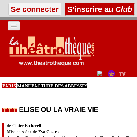
Se connecter
S'inscrire au
Club
ACCUEIL
LES TEXTES
À L'AFFICHE
PARIS
MANUFACTURE DES ABBESSES
LES ANNONCES
LE CLUB
ELISE OU LA VRAIE VIE
de
Claire Etcherelli
Mise en scène de
Eva Castro