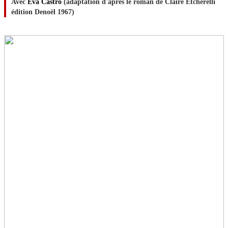
Avec
Eva Castro
(adaptation d'après le roman de Claire Etcherelli
édition Denoël 1967)