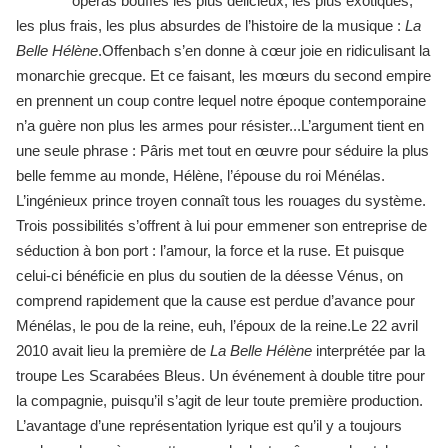
opéras bouffes les plus délicieux, les plus exotiques,
les plus frais, les plus absurdes de l’histoire de la musique :
La
Belle Hélène
.Offenbach s’en donne à cœur joie en ridiculisant la
monarchie grecque. Et ce faisant, les mœurs du second empire
en prennent un coup contre lequel notre époque contemporaine
n’a guère non plus les armes pour résister...L’argument tient en
une seule phrase : Pâris met tout en œuvre pour séduire la plus
belle femme au monde, Hélène, l’épouse du roi Ménélas.
L’ingénieux prince troyen connaît tous les rouages du système.
Trois possibilités s’offrent à lui pour emmener son entreprise de
séduction à bon port : l’amour, la force et la ruse. Et puisque
celui-ci bénéficie en plus du soutien de la déesse Vénus, on
comprend rapidement que la cause est perdue d’avance pour
Ménélas, le pou de la reine, euh, l’époux de la reine.Le 22 avril
2010 avait lieu la première de
La Belle Hélène
interprétée par la
troupe Les Scarabées Bleus. Un événement à double titre pour
la compagnie, puisqu’il s’agit de leur toute première production.
L’avantage d’une représentation lyrique est qu’il y a toujours