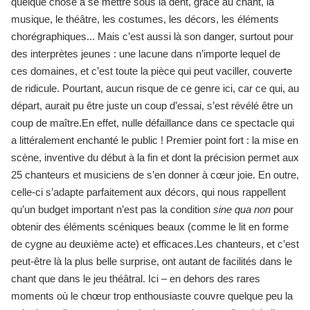
quelque chose à se mettre sous la dent, grâce au chant, la
musique, le théâtre, les costumes, les décors, les éléments
chorégraphiques... Mais c’est aussi là son danger, surtout pour
des interprètes jeunes : une lacune dans n’importe lequel de
ces domaines, et c’est toute la pièce qui peut vaciller, couverte
de ridicule. Pourtant, aucun risque de ce genre ici, car ce qui, au
départ, aurait pu être juste un coup d’essai, s’est révélé être un
coup de maître.En effet, nulle défaillance dans ce spectacle qui
a littéralement enchanté le public ! Premier point fort : la mise en
scène, inventive du début à la fin et dont la précision permet aux
25 chanteurs et musiciens de s’en donner à cœur joie. En outre,
celle-ci s’adapte parfaitement aux décors, qui nous rappellent
qu’un budget important n’est pas la condition
sine qua non
pour
obtenir des éléments scéniques beaux (comme le lit en forme
de cygne au deuxième acte) et efficaces.Les chanteurs, et c’est
peut-être là la plus belle surprise, ont autant de facilités dans le
chant que dans le jeu théâtral. Ici – en dehors des rares
moments où le chœur trop enthousiaste couvre quelque peu la