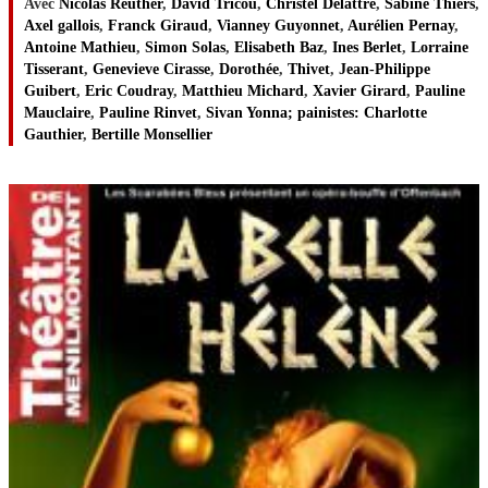
Avec
Nicolas Reuther
,
David Tricou
,
Christel Delattre
,
Sabine Thiers
,
Axel gallois
,
Franck Giraud
,
Vianney Guyonnet
,
Aurélien Pernay
,
Antoine Mathieu
,
Simon Solas
,
Elisabeth Baz
,
Ines Berlet
,
Lorraine
Tisserant
,
Genevieve Cirasse
,
Dorothée
,
Thivet
,
Jean-Philippe
Guibert
,
Eric Coudray
,
Matthieu Michard
,
Xavier Girard
,
Pauline
Mauclaire
,
Pauline Rinvet
,
Sivan Yonna; painistes: Charlotte
Gauthier
,
Bertille Monsellier