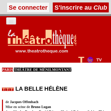
Se connecter
S'inscrire au
Club
ACCUEIL
LES TEXTES
À L'AFFICHE
PARIS
THÉÂTRE DE MÉNILMONTANT
LES ANNONCES
LE CLUB
LA BELLE HÉLÈNE
de
Jacques Offenbach
Mise en scène de
Bruno Lugan