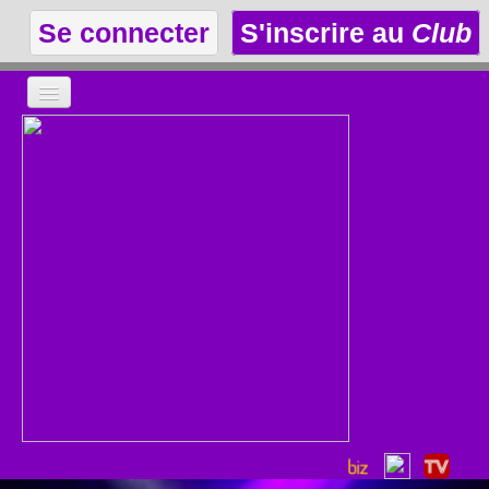
Se connecter
S'inscrire au
Club
LA THÉÂTROTHÈQUE
LE CLUB
LES ANNONCES