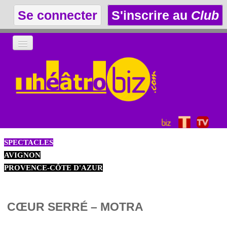
Se connecter
S'inscrire au
Club
LA THÉÂTROTHÈQUE
LE CLUB
LES ANNONCES
SPECTACLES
AVIGNON
PROVENCE-CÔTE D'AZUR
CŒUR SERRÉ – MOTRA