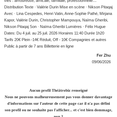
vies : amoureuse, amicale, familiale, professionnelle…
Distribution Texte · Valérie Durin Mise en scène · Nikson Pitaqaj
Avec · Lina Cespedes, Henri Vatin, Anne-Sophie Pathé, Mirjana
Kapor, Valérie Durin, Christopher Mampouya, Naïma Gheribi,
Nikson Pitaqaj Son · Naïma Gheribi Lumières · Félix Hugue
Dates: Du 4 juil. au 25 juil. 2026 Horaires 11:40 Durée 1h20
Tarifs 20€ Plein -14€ Réduit, Off - 10€ Compagnies et autres
Public à partir de 7 ans Billetterie en ligne
Fer Zhu
09/06/2026
Aucun profil Théâtrobiz renseigné
Nous ne pouvons malheureusement pas vous donner davantage
d'informations sur l'auteur de cette page car il n'a pas défini
son profil ou ne souhaite pas l'afficher... et c'est bien dommage,
non ?