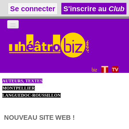
Se connecter
S'inscrire au
Club
LA THÉÂTROTHÈQUE
LE CLUB
LES ANNONCES
AUTEURS, TEXTES
MONTPELLIER
LANGUEDOC-ROUSSILLON
NOUVEAU SITE WEB !