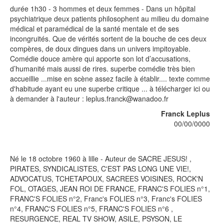
durée 1h30 - 3 hommes et deux femmes - Dans un hôpital
psychiatrique deux patients philosophent au milieu du domaine
médical et paramédical de la santé mentale et de ses
incongruités. Que de vérités sortent de la bouche de ces deux
compères, de doux dingues dans un univers impitoyable.
Comédie douce amère qui apporte son lot d’accusations,
d’humanité mais aussi de rires. superbe comédie très bien
accueillie ...mise en scène assez facile à établir.... texte comme
d'habitude ayant eu une superbe critique ... à télécharger ici ou
à demander à l'auteur : leplus.franck@wanadoo.fr
Franck Leplus
00/00/0000
Né le 18 octobre 1960 à lille - Auteur de SACRE JESUS! ,
PIRATES, SYNDICALISTES, C'EST PAS LONG UNE VIE!,
ADVOCATUS, TCHETAPOUX, SACREES VOISINES, ROCK'N
FOL, OTAGES, JEAN ROI DE FRANCE, FRANC'S FOLIES n°1,
FRANC'S FOLIES n°2, Franc's FOLIES n°3, Franc's FOLIES
n°4, FRANC'S FOLIES n°5, FRANC'S FOLIES n°6 ,
RESURGENCE, REAL TV SHOW, ASILE, PSYSON, LE