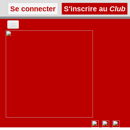
Se connecter
S'inscrire au
Club
ACCUEIL
LES TEXTES
À L'AFFICHE
LES ANNONCES
LE CLUB