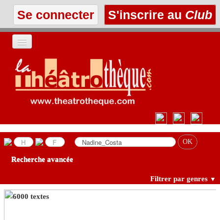
Se connecter
S'inscrire au
Club
ACCUEIL
LES TEXTES
À L'AFFICHE
LES ANNONCES
Recherche avancée
LE CLUB
Filtrer par genres
▼