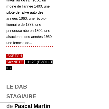
tavernier de l’an 1650, un
moine de l’année 1400, une
pilote de rallye auto des
années 1960, une révolu-
tionnaire de 1789, une
princesse née en 1800, une
alsacienne des années 1950,
une femme de...
SKETCH,
SAYNÈTE
1H 2F (ÉVOLUT
IF)
LE DAB
STAGIAIRE
de
Pascal Martin