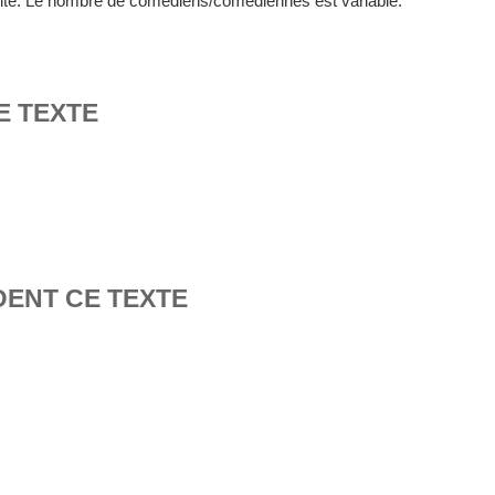
tualité. Le nombre de comédiens/comédiennes est variable.
E TEXTE
DENT CE TEXTE