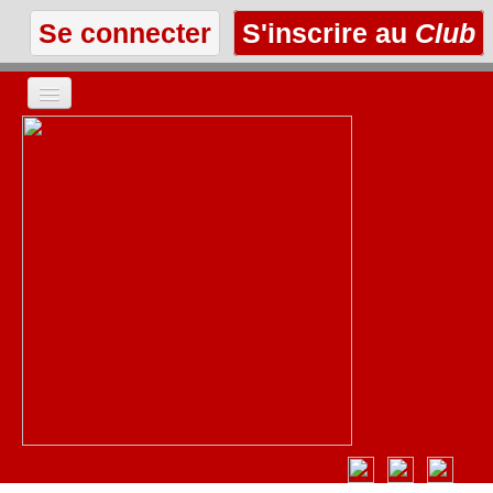
Se connecter
S'inscrire au
Club
ACCUEIL
LES TEXTES
À L'AFFICHE
LES ANNONCES
LE CLUB