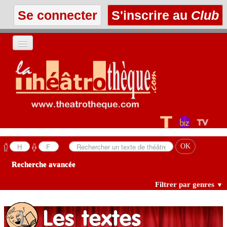
Se connecter
S'inscrire au
Club
ACCUEIL
LES TEXTES
À L'AFFICHE
LES ANNONCES
Recherche avancée
LE CLUB
Filtrer par genres
▼