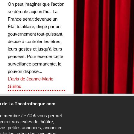
On peut imaginer que l’action
se déroule aujourd’hui. La
France serait devenue un
État totalitaire, dirigé par un
gouvernement tout-puissant,
décidé à contrôler les êtres,
leurs gestes et jusqu’à leurs
pensées. Pour exercer cette
surveillance permanente, le
pouvoir dispose...
L'avis de Jeanne-Marie
Guillou
b
de La Theatrotheque.com
ce membre
Le Club
vous permet
rencer vos textes de théâtre,
vos petites annonces, annoncer
ctacles, créer des liens avec