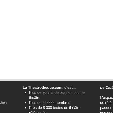
La Theatrotheque.com, c'est...
Le Clu
Plus de 20 ans de passion pour le
théâtre
L'espa
Plus de 25 000 membres
de réfé
ation
Près de 8 000 textes de théâtre
passer 
référencés;
vos spe