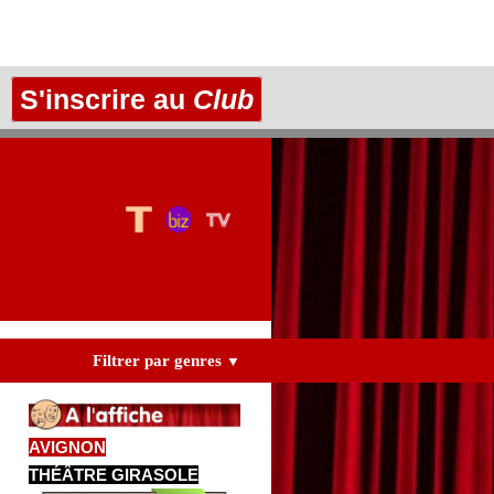
S'inscrire au
Club
Filtrer par genres
▼
AVIGNON
THÉÂTRE GIRASOLE