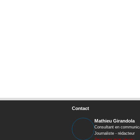
Contact
Mathieu Girandola
Consultant en communic
Journaliste - rédacteur
Rejoignez mon réseau