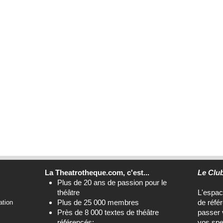
La Theatrotheque.com, c'est...
Le Clu
Plus de 20 ans de passion pour le
théâtre
L'espa
Plus de 25 000 membres
de réfé
ation
Près de 8 000 textes de théâtre
passer 
référencés;
vos spe