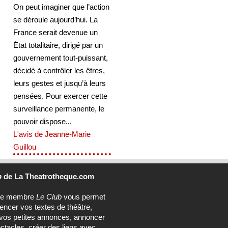
On peut imaginer que l’action
se déroule aujourd’hui. La
France serait devenue un
État totalitaire, dirigé par un
gouvernement tout-puissant,
décidé à contrôler les êtres,
leurs gestes et jusqu’à leurs
pensées. Pour exercer cette
surveillance permanente, le
pouvoir dispose...
L'avis de Jeanne-Marie
Guillou
b
de La Theatrotheque.com
ce membre
Le Club
vous permet
rencer vos textes de théâtre,
vos petites annonces, annoncer
ctacles, créer des liens avec