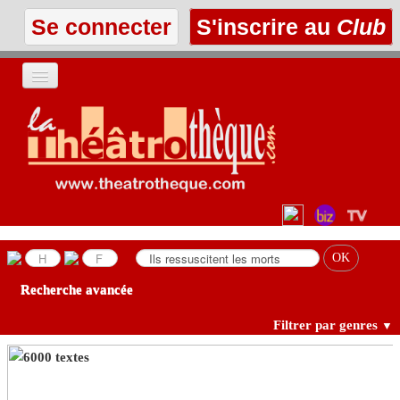
Se connecter
S'inscrire au
Club
ACCUEIL
LES TEXTES
À L'AFFICHE
LES ANNONCES
Recherche avancée
LE CLUB
Filtrer par genres
▼