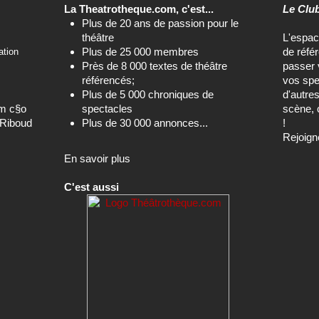
La Theatrotheque.com, c'est...
Le Clu
Plus de 20 ans de passion pour le
théâtre
L'espa
Plus de 25 000 membres
de réfé
ation
Près de 8 000 textes de théâtre
passer 
référencés;
vos spe
Plus de 5 000 chroniques de
d'autre
om c§o
spectacles
scène, 
-Riboud
Plus de 30 000 annonces...
!
Rejoign
En savoir plus
C'est aussi