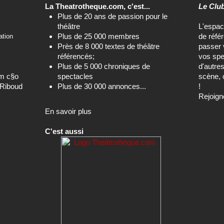
La Theatrotheque.com, c'est...
Le Clu
Plus de 20 ans de passion pour le
théâtre
L'espa
Plus de 25 000 membres
de réfé
ation
Près de 8 000 textes de théâtre
passer 
référencés;
vos spe
Plus de 5 000 chroniques de
d'autre
om c§o
spectacles
scène, 
-Riboud
Plus de 30 000 annonces...
!
Rejoign
En savoir plus
C'est aussi