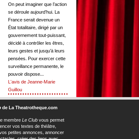
On peut imaginer que l’action
se déroule aujourd’hui. La
France serait devenue un
État totalitaire, dirigé par un
gouvernement tout-puissant,
décidé à contrôler les êtres,
leurs gestes et jusqu’à leurs
pensées. Pour exercer cette
surveillance permanente, le
pouvoir dispose...
L'avis de Jeanne-Marie
Guillou
b
de La Theatrotheque.com
ce membre
Le Club
vous permet
rencer vos textes de théâtre,
vos petites annonces, annoncer
ctacles, créer des liens avec