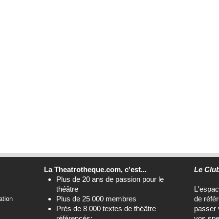
La Theatrotheque.com, c'est...
Le Clu
Plus de 20 ans de passion pour le
théâtre
L'espa
Plus de 25 000 membres
de réfé
ation
Près de 8 000 textes de théâtre
passer 
référencés;
vos spe