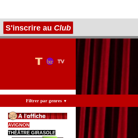
S'inscrire au
Club
Filtrer par genres
▼
AVIGNON
THÉÂTRE GIRASOLE