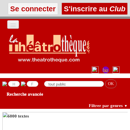
Se connecter
S'inscrire au
Club
ACCUEIL
LES TEXTES
À L'AFFICHE
LES ANNONCES
Recherche avancée
LE CLUB
Filtrer par genres
▼