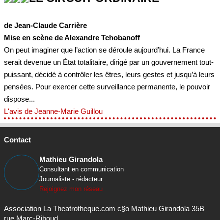
de Jean-Claude Carrière
Mise en scène de Alexandre Tchobanoff
On peut imaginer que l’action se déroule aujourd’hui. La France
serait devenue un État totalitaire, dirigé par un gouvernement tout-
puissant, décidé à contrôler les êtres, leurs gestes et jusqu’à leurs
pensées. Pour exercer cette surveillance permanente, le pouvoir
dispose...
L'avis de Jeanne-Marie Guillou
Contact
Mathieu Girandola
Consultant en communication
Journaliste - rédacteur
Rejoignez mon réseau
Association La Theatrotheque.com c§o Mathieu Girandola 35B
rue Marc-Riboud