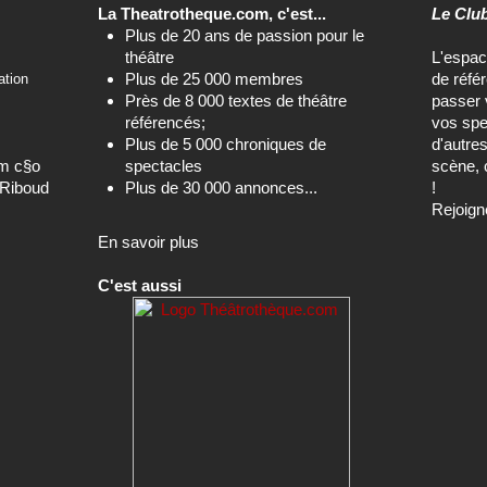
La Theatrotheque.com, c'est...
Le Clu
Plus de 20 ans de passion pour le
théâtre
L'espa
Plus de 25 000 membres
de réfé
ation
Près de 8 000 textes de théâtre
passer 
référencés;
vos spe
Plus de 5 000 chroniques de
d'autre
om c§o
spectacles
scène, 
-Riboud
Plus de 30 000 annonces...
!
Rejoign
En savoir plus
C'est aussi