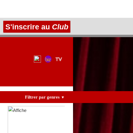
S'inscrire au
Club
Filtrer par genres
▼