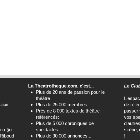
La Theatrotheque.com, c'est...
Le Clu
Plus de 20 ans de passion pour le
théâtre
L'espa
Plus de 25 000 membres
de réfé
ation
Près de 8 000 textes de théâtre
passer 
référencés;
vos spe
Plus de 5 000 chroniques de
d'autre
om c§o
spectacles
scène, 
-Riboud
Plus de 30 000 annonces...
!