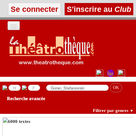
Se connecter
S'inscrire au
Club
ACCUEIL
LES TEXTES
À L'AFFICHE
LES ANNONCES
Recherche avancée
LE CLUB
Filtrer par genres
▼