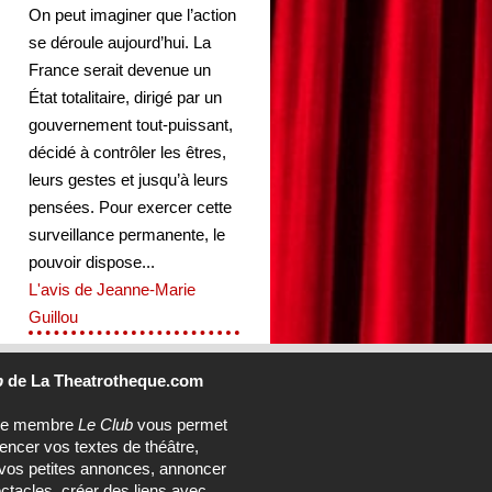
On peut imaginer que l’action
se déroule aujourd’hui. La
France serait devenue un
État totalitaire, dirigé par un
gouvernement tout-puissant,
décidé à contrôler les êtres,
leurs gestes et jusqu’à leurs
pensées. Pour exercer cette
surveillance permanente, le
pouvoir dispose...
L'avis de Jeanne-Marie
Guillou
b
de La Theatrotheque.com
ce membre
Le Club
vous permet
rencer vos textes de théâtre,
vos petites annonces, annoncer
ctacles, créer des liens avec