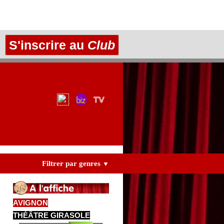
S'inscrire au
Club
Filtrer par genres
▼
AVIGNON
THÉÂTRE GIRASOLE