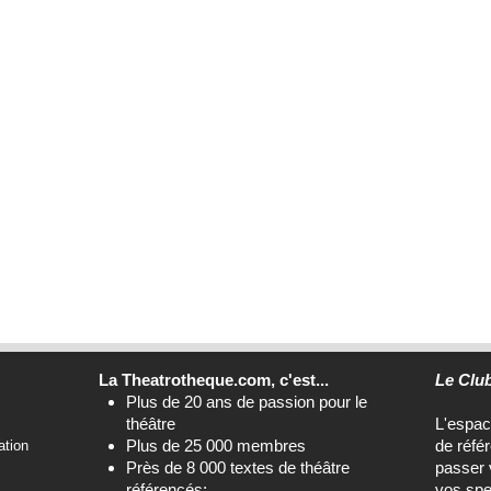
La Theatrotheque.com, c'est...
Le Clu
Plus de 20 ans de passion pour le
théâtre
L'espa
Plus de 25 000 membres
de réfé
ation
Près de 8 000 textes de théâtre
passer 
référencés;
vos spe