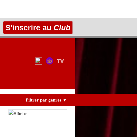
S'inscrire au
Club
Filtrer par genres
▼