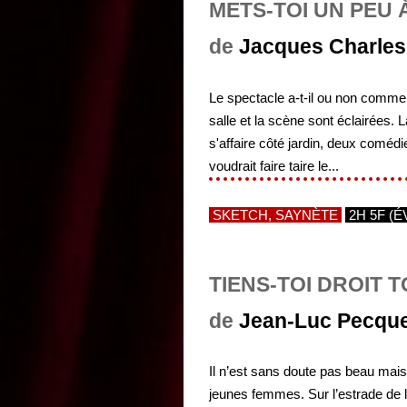
METS-TOI UN PEU 
de
Jacques Charles
Le spectacle a-t-il ou non comme
salle et la scène sont éclairées. 
s'affaire côté jardin, deux comédi
voudrait faire taire le...
SKETCH, SAYNÈTE
2H 5F (É
TIENS-TOI DROIT 
de
Jean-Luc Pecqu
Il n’est sans doute pas beau mais
jeunes femmes. Sur l’estrade de l