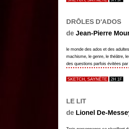
DRÔLES D'ADOS
de
Jean-Pierre Mou
le monde des ados et des adultes 
machisme, le genre, le théâtre, le
des questions parfois évitées par
SKETCH, SAYNÈTE
2H 1F
LE LIT
de
Lionel De-Messe
Trois personnages se réveillent d