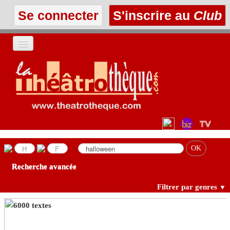
Se connecter
S'inscrire au
Club
ACCUEIL
LES TEXTES
À L'AFFICHE
LES ANNONCES
Recherche avancée
LE CLUB
Filtrer par genres
▼