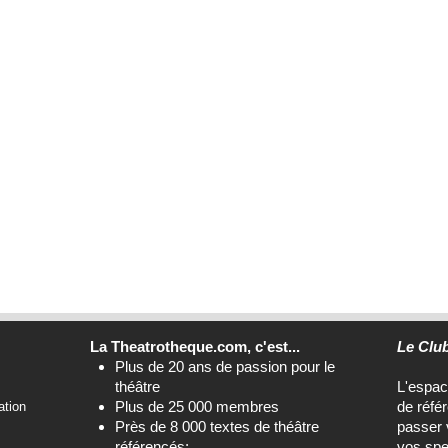
La Theatrotheque.com, c'est...
Le Clu
Plus de 20 ans de passion pour le
théâtre
L'espa
Plus de 25 000 membres
de réfé
ation
Près de 8 000 textes de théâtre
passer 
référencés;
vos spe