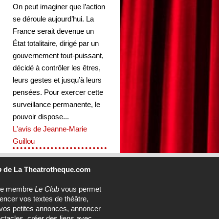
On peut imaginer que l’action
se déroule aujourd’hui. La
France serait devenue un
État totalitaire, dirigé par un
gouvernement tout-puissant,
décidé à contrôler les êtres,
leurs gestes et jusqu’à leurs
pensées. Pour exercer cette
surveillance permanente, le
pouvoir dispose...
L'avis de Jeanne-Marie
Guillou
b
de La Theatrotheque.com
ce membre
Le Club
vous permet
rencer vos textes de théâtre,
vos petites annonces, annoncer
ctacles, créer des liens avec