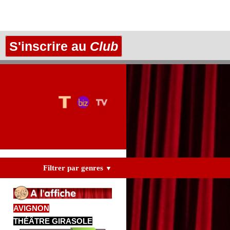
S'inscrire au
Club
Filtrer par genres
▼
AVIGNON
THÉÂTRE GIRASOLE