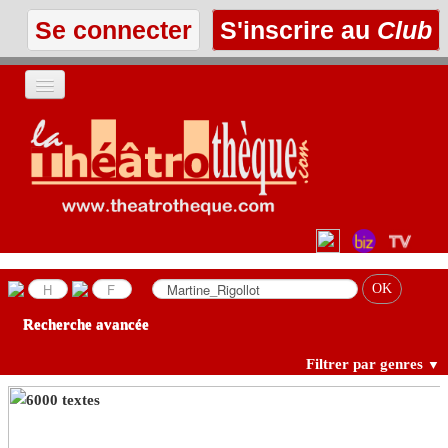
Se connecter
S'inscrire au
Club
ACCUEIL
LES TEXTES
À L'AFFICHE
LES ANNONCES
Recherche avancée
LE CLUB
Filtrer par genres
▼