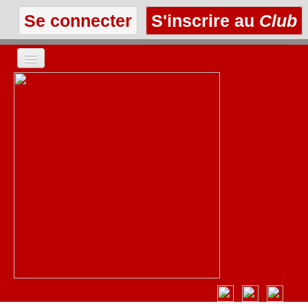
Se connecter
S'inscrire au
Club
ACCUEIL
LES TEXTES
À L'AFFICHE
LES ANNONCES
LE CLUB