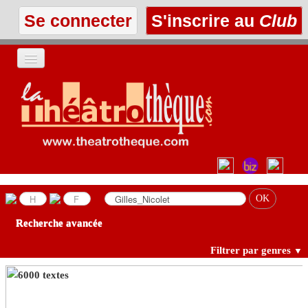
Se connecter
S'inscrire au
Club
ACCUEIL
LES TEXTES
À L'AFFICHE
LES ANNONCES
Recherche avancée
LE CLUB
Filtrer par genres
▼