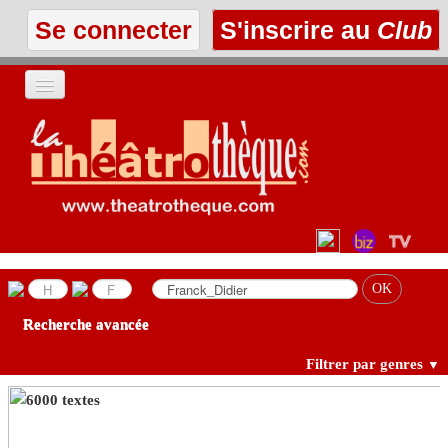
Se connecter
S'inscrire au
Club
ACCUEIL
LES TEXTES
À L'AFFICHE
LES ANNONCES
Recherche avancée
LE CLUB
Filtrer par genres
▼