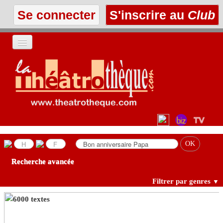
Se connecter
S'inscrire au
Club
ACCUEIL
LES TEXTES
À L'AFFICHE
LES ANNONCES
Recherche avancée
LE CLUB
Filtrer par genres
▼