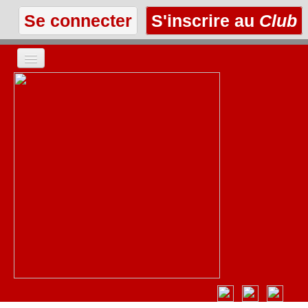
Se connecter
S'inscrire au
Club
ACCUEIL
LES TEXTES
À L'AFFICHE
LES ANNONCES
LE CLUB