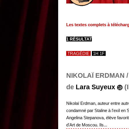
Les textes complets à téléchar
1 RÉSULTAT
TRAGÉDIE
1H 1F
NIKOLAÏ ERDMAN /
de
Lara Suyeux
(I
Nikolaï Erdman, auteur entre autr
condamné par Staline à l'exil en S
Angelina Stepanova, élève favori
d'Art de Moscou. Ils...