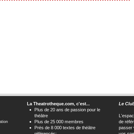
La Theatrotheque.com, c'est...
Le Clu
Plus de 20 ans de passion pour le
théâtre
L'espa
Plus de 25 000 membres
de réfé
ation
Près de 8 000 textes de théâtre
passer 
référencés;
vos spe