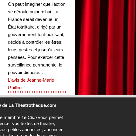
On peut imaginer que l’action
se déroule aujourd’hui. La
France serait devenue un
État totalitaire, dirigé par un
gouvernement tout-puissant,
décidé à contrôler les êtres,
leurs gestes et jusqu’à leurs
pensées. Pour exercer cette
surveillance permanente, le
pouvoir dispose...
L'avis de Jeanne-Marie
Guillou
b
de La Theatrotheque.com
ce membre
Le Club
vous permet
rencer vos textes de théâtre,
vos petites annonces, annoncer
ctacles, créer des liens avec