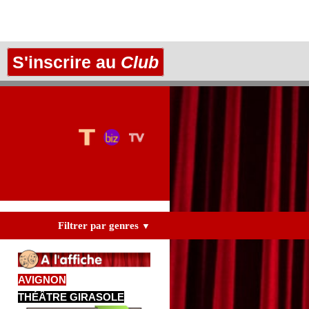
S'inscrire au
Club
Filtrer par genres
▼
AVIGNON
THÉÂTRE GIRASOLE