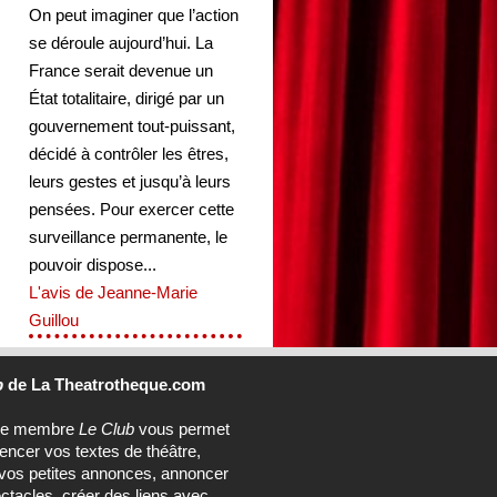
On peut imaginer que l’action
se déroule aujourd’hui. La
France serait devenue un
État totalitaire, dirigé par un
gouvernement tout-puissant,
décidé à contrôler les êtres,
leurs gestes et jusqu’à leurs
pensées. Pour exercer cette
surveillance permanente, le
pouvoir dispose...
L'avis de Jeanne-Marie
Guillou
b
de La Theatrotheque.com
ce membre
Le Club
vous permet
rencer vos textes de théâtre,
vos petites annonces, annoncer
ctacles, créer des liens avec