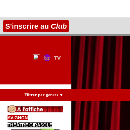
S'inscrire au
Club
Filtrer par genres
▼
AVIGNON
THÉÂTRE GIRASOLE