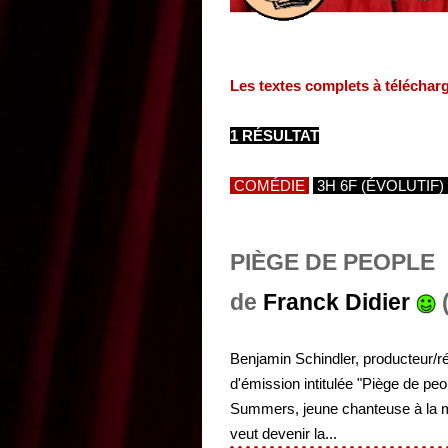
Les textes complets à téléchar
1 RÉSULTAT
COMÉDIE
3H 6F (ÉVOLUTIF)
PIÈGE DE PEOPLE
de
Franck Didier
(
Benjamin Schindler, producteur/r
d'émission intitulée "Piège de pe
Summers, jeune chanteuse à la m
veut devenir la...