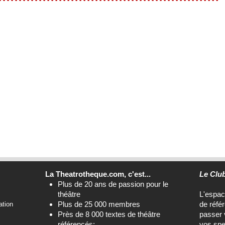
La Theatrotheque.com, c'est...
Le Clu
Plus de 20 ans de passion pour le
théâtre
L'espa
Plus de 25 000 membres
de réfé
ation
Près de 8 000 textes de théâtre
passer 
référencés;
vos spe