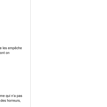
 ne les empêche
dont on
time qui n'a pas
n des horreurs,