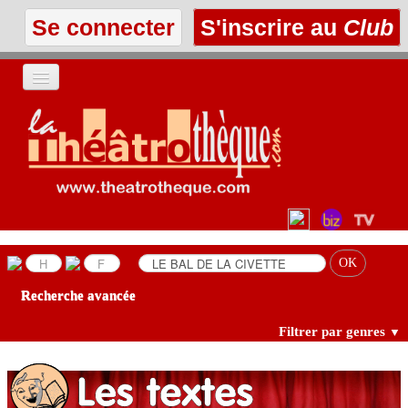
Se connecter
S'inscrire au
Club
ACCUEIL
LES TEXTES
À L'AFFICHE
LES ANNONCES
Recherche avancée
LE CLUB
Filtrer par genres
▼