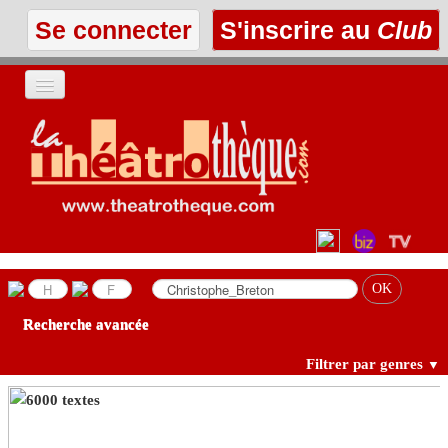
Se connecter
S'inscrire au
Club
ACCUEIL
LES TEXTES
À L'AFFICHE
LES ANNONCES
Recherche avancée
LE CLUB
Filtrer par genres
▼